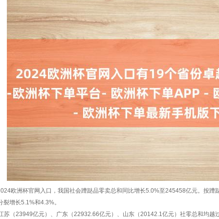
6月2024欧洲杯官网入口，我国社会蹧跶品零卖总和同比增长5.0%至245458亿元。按
分裂增长5.1%和4.3%。
苏（23949亿元）、广东（22932.66亿元）、山东（20142.1亿元）社零总和