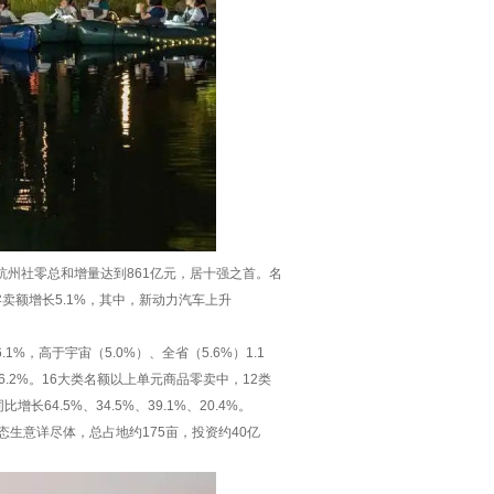
半年杭州社零总和增量达到861亿元，居十强之首。名
零卖额增长5.1%，其中，新动力汽车上升
.1%，高于宇宙（5.0%）、全省（5.6%）1.1
和6.2%。16大类名额以上单元商品零卖中，12类
.5%、34.5%、39.1%、20.4%。
态生意详尽体，总占地约175亩，投资约40亿