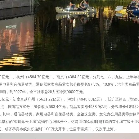
.00亿元）、杭州（4584.70亿元）、南京（4384.22亿元）分列七、八、九位。上
用电器和音像器材类、通信器材类商品零卖额分裂增长97.5%、40.9%；汽车类商品
据筹画，到2027年，全市社零总和力图冲突9000亿元。
.30亿元）初度卓越广州（5611.22亿元）、深圳（4948.68亿元），跃升至第四，增速6
分点。按蹧跶方式分，餐饮收入683.4亿元，商品零卖额4938.9亿元，分裂增长4.8%
其中，通信器材类、家用电器和音像器材类、金银珠宝类、文化办公用品类零卖额同比增长64
双流华府的“蜀说念云上城”购物中心细腻开业。这是由蜀说念集团打造的首个城市级全业
底，成齐零卖市蚁集积达到1100万浅薄米，位居宇宙第二，仅次于上海。