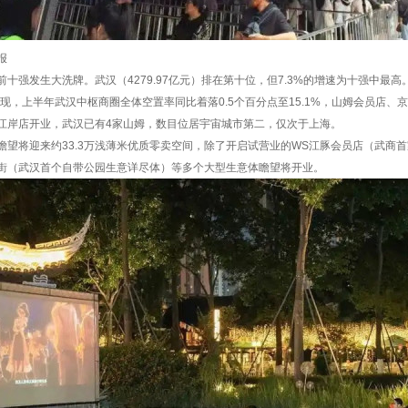
报
前十强发生大洗牌。武汉（4279.97亿元）排在第十位，但7.3%的增速为十强中最高
据闪现，上半年武汉中枢商圈全体空置率同比着落0.5个百分点至15.1%，山姆会员店、
江岸店开业，武汉已有4家山姆，数目位居宇宙城市第二，仅次于上海。
瞻望将迎来约33.3万浅薄米优质零卖空间，除了开启试营业的WS江豚会员店（武商
街（武汉首个自带公园生意详尽体）等多个大型生意体瞻望将开业。