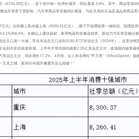
（6734.20亿元），是十强中独一负增长城市，同比着落 3.8%。其中，商品零卖6061
由于燃油车需求下滑影响，汽车类商品零卖额同比着落，与此关系的石油及成品类商品
.37亿元）以轻微上风卓越上海（8260.41亿元），摘下宇宙蹧跶第一城桂冠。按蹧跶类型分
4.1%和6.4%。名额以上通信器材、家用电器和音像器材类、新动力汽车零卖额分裂增长3
说念主口第一大城，常住东说念主口达到3190.47万东说念主（2024年）。这里亦
化和丰富的旅游资源。上半年共管待国内旅客2.35亿东说念主次，收场国内旅客破耗25
3万东说念主次，同比增长77.2%。4月份，众人有名网红“甲亢哥”（IShowSpeed）
一又克之城，莫得任何城市像重庆这么颠簸！”