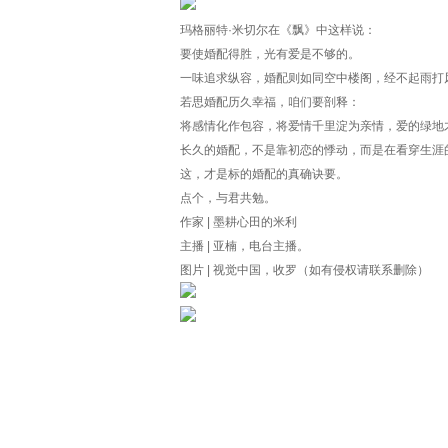
玛格丽特·米切尔在《飘》中这样说：
要使婚配得胜，光有爱是不够的。
一味追求纵容，婚配则如同空中楼阁，经不起雨打
若思婚配历久幸福，咱们要剖释：
将感情化作包容，将爱情千里淀为亲情，爱的绿地
长久的婚配，不是靠初恋的悸动，而是在看穿生涯
这，才是标的婚配的真确诀要。
点个，与君共勉。
作家 | 墨耕心田的米利
主播 | 亚楠，电台主播。
图片 | 视觉中国，收罗（如有侵权请联系删除）