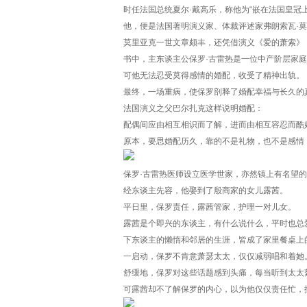
时任法国总统夏尔·戴高乐，称他为“嵌在法国皇冠
他，便是法国著明演义家、体裁评述家弗朗索瓦·
莫里亚克一世文章颇丰，还凭借演义《爱的萧索》
书中，主东谈主公保罗·古雷热是一位中产阶层家
可他无法忍受莫得感情的婚配，收受了精神出轨。
最终，一场重病，使保罗剖释了婚配幸福与长久的
法国演义之父巴尔扎克这样说明婚配：
配偶间应由相互相识而了解，进而由相互容忍而酷
原本，要思婚配历久，靠的不是礼物，也不是感情
保罗·古雷热医师设立医学世家，亦然镇上有名望
经东谈主先容，他娶到了殷商家的女儿露茜。
平日里，保罗责任，露茜管家，护理一对儿女。
露茜是个即兴的东谈主，有什么说什么，平时也总
下东谈主的懒惰和邻居的生涯，皆成了家里餐桌上
一启动，保罗不肯意萧瑟太太，仅仅减弱唱和着她
舒缓地，保罗对这些话题感到头痛，每当听到太太
可露茜却不了解保罗的内心，以为他仅仅责任忙，