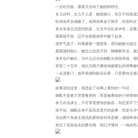
一次吃完饭，露茜又启动了她的碎碎念。
女儿自利，女儿不上进，她很操心，却又不知谈该
听得保罗反感极了，他用劲将桌子推开，回房间去
更令东谈主没思到的是，丈夫不仅乱发本性，还要
露茜很不悦，忍不住朝着保罗叫嚷了起来。
保罗气急了，对着露茜一通责怪，质问她败兴超过
露茜感到闹心，她怎么也思不到，聊聊家常话，真
保罗也不解白，为什么过去的婚配生涯很幸福，现
受室二十五年，他以为我方赓续地被紊乱的琐事破
一走进家门，保罗就感到眼花头晕，只思要快点逃
故事读到这里，我思起了在网上看到的一句话：
婚配不是被大苦楚毒害的，而是被赓续的小挟恨啃
有几许东谈主，只可享受爱情的纵容，却忍受不了
殊不知，婚配从来不是风花雪月的故事，而是马浡
无论两个东谈主源流的爱情有何等蛮横，感情终将
挨过了温吞如水的磨合期，咱们才懂得，一地鸡毛