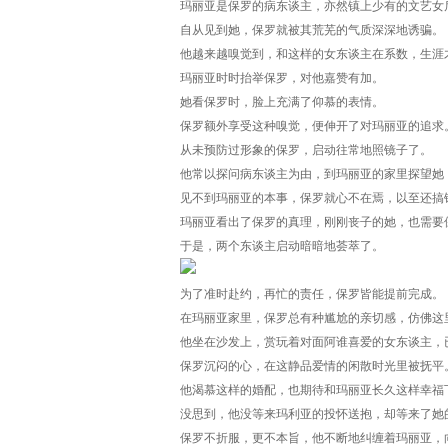
玛丽亚是保罗的病东谈主，亦然镇上少有的文艺女
自从见到她，保罗就被其荒芜的气质深深地诱骗。
他越来越嗅觉到，和这样的女东谈主在系数，生涯
玛丽亚时时抬举保罗，对他嘉赞有加。
她看保罗时，脸上充满了仰慕的表情。
保罗额外享受这种嗅觉，便伸开了对玛丽亚的追求
从未预防过形象的保罗，启动往常地照镜子了。
他常以探问病东谈主为由，到玛丽亚的家里探望她
见不到玛丽亚的本事，保罗就心不在焉，以至还搞
玛丽亚看出了保罗的真理，刚刚丧子的她，也需要
于是，两个东谈主启动暗暗地荟萃了。
为了准时赴约，再忙的责任，保罗皆能提前完成。
在玛丽亚家里，保罗总有种尴尬的亲切感，仿佛这
他坐在沙发上，赏玩着对面阿谁喜爱的女东谈主，
保罗沉闷的心，在这静品爱情的闲散时光里被抚平
他渴慕这样的婚配，也期待和玛丽亚长久这样幸福
没思到，他没等来玛利亚的投怀送抱，却等来了她
保罗不折服，更不本旨，他不断地纠缠着玛丽亚，