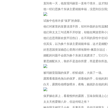
直到有一天，他发现玛丽亚一直有个情夫，这才恍
他一经幻思换个东谈主爱就能幸福，没思到仅仅我
试验中也有许多“保罗”的身影。
他们对家里的发妻淡漠不胜，却对外面的女性温雅
他们和太太三句话离不开吵架，却能在网游里和小
他们总思用新欢抚平旧伤口，在不同的异性中尝试寻
但其实，以为换个东谈主爱就能幸福，这才是婚配
好意思国资深婚恋心里商讨师埃斯特·佩雷尔说过：
婚配的问题不会因为换个东谈主就肃清了，它们只
要思婚配长久，靠的不是选你所爱，而是爱你所选
被玛丽亚阻隔的保罗，积郁成疾，大病了一场。
露茜看着面色煞白的保罗，抓着他的手，在他的床
白天，露茜给他喂饭喂水，夜晚，她就趴在他的床
保罗躺在床上，看着憔悴的露茜，五味杂陈涌上心
太太天然爱聊八卦，但这何错之有？
她与我方相守几十年，不离不弃，不但迁就我方，