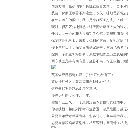
而我方呢，极少琐事不忻悦就指责太太，一言不对
从前，保罗压根看不到这些，仅仅一味地思要得志
在外东谈主的眼中，我方是个好医师好丈夫；独一
现时，保罗万分地黯然，讨厌阿谁叛变太太的我方
他以为，一经的我方是鬼迷了心窍，家里明明有个
保罗防备地向太太谈歉，仁和的露茜大度地留情了
接下来的日子，保罗回想到家庭中，露茜也除名了
配偶二东谈主和好如初，系数承担家里万里长征的
两东谈主凡事有商有量，坐卧不离，相互依赖，婚
英国纵容目标诗东谈主乔治·拜伦曾有言：
要使婚配长久，就需克服自我中心相识。
这亦然保罗最终思剖释的道理。
漫漫婚配路，相伴几十年。
感情不会历久，日子总要活在衣食住行的碰撞中。
你越挟恨，越船到平时不烧香迟；越思隐匿，越无
若要百年偕老就要懂得，包容对方，亦然善待我方
思要琴瑟和鸣就要剖释，相互说明，智商骨血相接