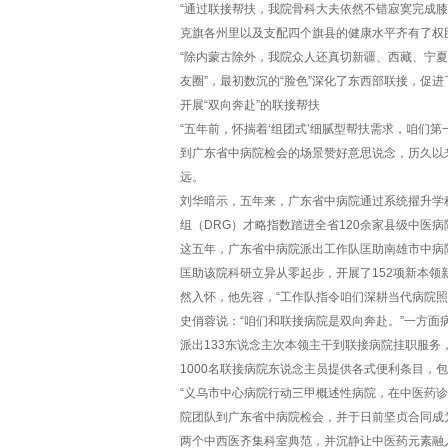
“通过联接帮扶，我院骨科大夫依然不错寂寞完成
克旗各州里以及支配四个旗县的健康水平齐有了权
“除内蒙古除外，我院众人还真切新疆、西藏、宁夏
友圈”，最初数沉的“脸色”深化了东西部联接，促
开展“双向奔赴”的联接帮扶
“五年前，怀揣着‘组团式’细腻型帮扶需求，咱们
到广东省中病院检会的场景赞好意思说念，历久以
远。
刘华暗示，五年来，广东省中病院通过系统擢升学
组（DRG）才略指数踏进全省120余家县级中医病
这五年，广东省中病院派出工作队匡助南雄市中病
匡助该院科研立异从零起步，开展了152项新本
然入怀，他先容，“工作队指令咱们深耕当代病院
史俏蓉说：“咱们和联接病院是双向奔赴。”一方面
派出133东说念主次本领主干到联接病院挂职服
1000名联接病院东说念主员提供各式便利条目
“义乌市中心病院行动三甲概述性病院，在中医药
院团队到广东省中病院检会，并于日前坚贞合同成为
两个中西医齐集科室典范，并沉静让中医药元素融