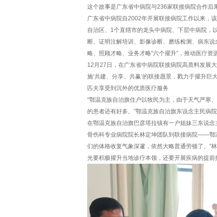
这个故事是广东省中病院与236家联接病院合作后
广东省中病院自2002年开展联接病院工作以来，
自治区、1个直辖市的龙头中病院、下层中病院，
断、证明注解培训、影像诊断、磨练检测、病东说
略、照顾才略、业务才略“六个擢升”，推动医疗资
12月27日，在广东省中病院联接病院高质料发展大
施‘共建、分享、共赢’的联接愿景，戮力于擢升巨
匹夫享受到沉外的优质医疗服务
“鄂温克族自治旗住户以牧民为主，由于天气严寒
的患者还有好多。”鄂温克族自治旗东说念主民病
在鄂温克族自治旗巴彦塔拉镇有一户姐妹三东说念
骨伤科专业病院院长林定坤团队到联接病院——鄂
们的体格收复气象深邃，依然大略普通劳顿了。”
光要积极擢升当地诊疗本领，还要开展疾病的提前