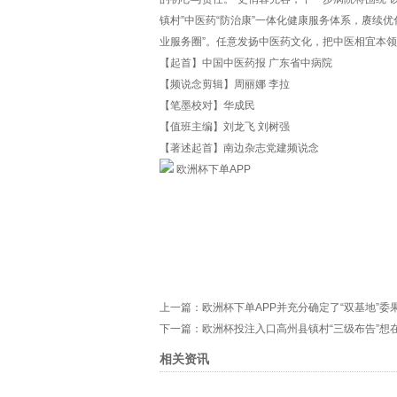
镇村”中医药“防治康”一体化健康服务体系，赓续
业服务圈”。任意发扬中医药文化，把中医相宜本
【起首】中国中医药报 广东省中病院
【频说念剪辑】周丽娜 李拉
【笔墨校对】华成民
【值班主编】刘龙飞 刘树强
【著述起首】南边杂志党建频说念
欧洲杯下单APP
上一篇：
欧洲杯下单APP并充分确定了“双基地”委果
下一篇：
欧洲杯投注入口高州县镇村“三级布告”想在
相关资讯