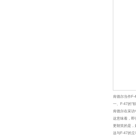
肯德尔当作F
一、F-47的
肯德尔在采访
这意味着，即
更朝笑的是，
这与F-47的