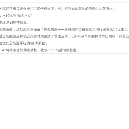
的精好意思音速火器和卫星傍观收罗，已让好意思军基地的脆弱性水落石出。
：六代机的“先天不及”
性能正遇到空前质疑。
染图骄傲，这款战机竟保留了鸭翼想象——这种结构曾被好意思国行家嘲讽“只应出当
通过智能蒙皮和动态调度时期裁汰了雷达反射，但NASA早年的探讨早已阐明：鸭翼
担忧的是能源系统的“画饼果腹”。
-47将搭载变轮回发动机，收场3.5-5马赫捏续超巡。