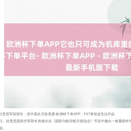
好意思军前部长：若中国从天际突袭 欧洲杯下单APP，F47将弥远无法升起
月29日，好意思国前空军部长肯德尔在《国防与航空航天报说念》节目中抛出一枚重磅炸
升起。