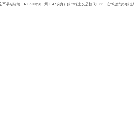
军早期缱绻，NGAD时势（即F-47前身）的中枢主义是替代F-22，在“高度防御的空