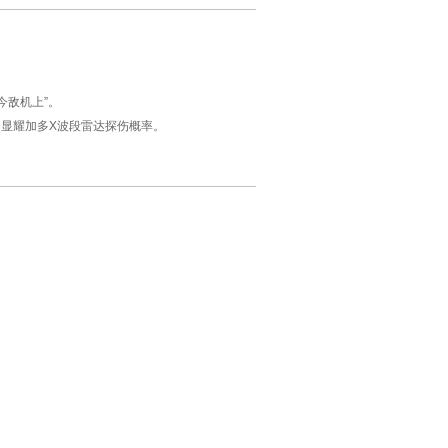
今敌机上”。
会显耀加多X波段雷达探伤概率。