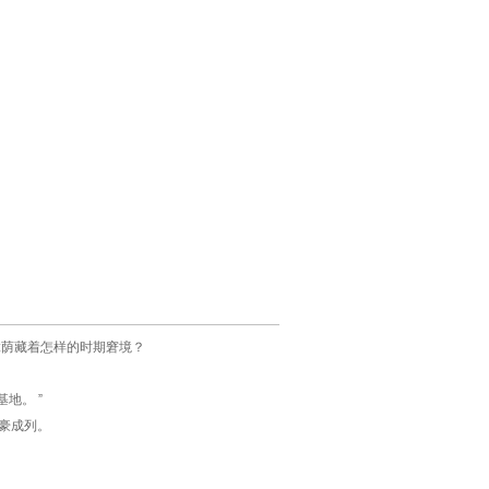
竟荫藏着怎样的时期窘境？
地。 ”
粗豪成列。