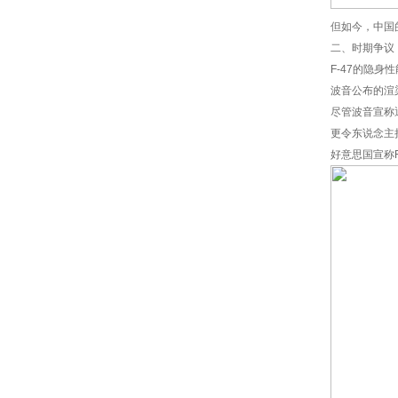
但如今，中国
二、时期争议
F-47的隐身
波音公布的渲
尽管波音宣称
更令东说念主
好意思国宣称F