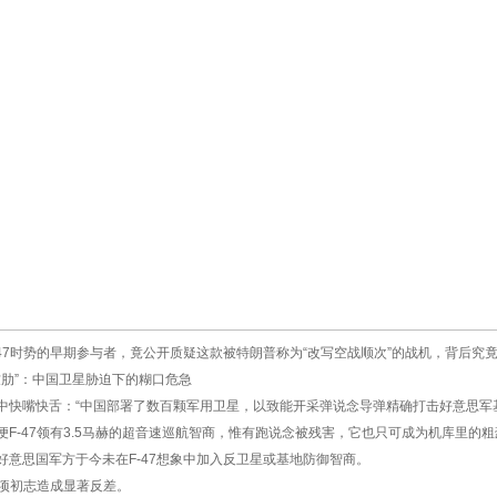
-47时势的早期参与者，竟公开质疑这款被特朗普称为“改写空战顺次”的战机，背后究
“软肋”：中国卫星胁迫下的糊口危急
中快嘴快舌：“中国部署了数百颗军用卫星，以致能开采弹说念导弹精确打击好意思军基
便F-47领有3.5马赫的超音速巡航智商，惟有跑说念被残害，它也只可成为机库里的
好意思国军方于今未在F-47想象中加入反卫星或基地防御智商。
立项初志造成显著反差。