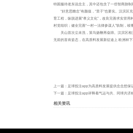
特困服待老东说念主，其中还包含了一些智商胁制
“好意思瞻念”有颜值，“里子”也要实。汉滨区充
育工程，纵脱进展“孝义文化”，改良完善求实管用
村党组织；健全完善“一村一法律参谋人”轨制，竣
关山首次尘未洗，策马扬鞭再奋蹄。汉滨区相关
无前的首肯姿态，在高质料发展新征途上 欧洲杯下
上一篇：
足球投注app为高质料发展提供念念想保证
下一篇：
足球投注app评释着气运与共、同球共济精
相关资讯