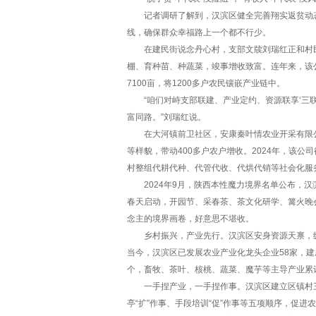
记者调研了解到，汉滨区健全完善翔实返贫动态监
线，确保群众幸福路上一个都不行少。
在建民街说念丹心村，支部文牍刘瑞红正和村民
棚、育种苗、种蔬菜，竣事增收致富。连年来，该
7100亩，将1200多户农民镶嵌产业链中。
“咱们对峙支部联建、产业定约、资源联享‘三联
富同路。”刘瑞红说。
在大河镇前卫社区，安康秦叶情农业开采有限公
等样貌，带动400多户农户增收。2024年，该
村整组代耕代种、代管代收、代烘代销等社会化服
2024年9月，陕西本性魔力境界名单公布，汉
春天启动，开园节、采春茶、茶文化研学、篝火晚
念主的境界画卷，好意思不堪收。
乡村振兴，产业先行。汉滨区安身资源天禀，纵脱
当今，汉滨区已发展农业产业化龙头企业58家，建
个，畜牧、茶叶、核桃、蔬菜、魔芋等主导产业累计
一手捏产业，一手捏作事。汉滨区建立区镇村三级作
亭“扩”作事、手段培训“促”作事等五项顺序，促进