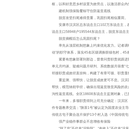
枢，以和好意思乡村设置为效劳点，以激活群众内
建机制强保险矍铄守住防返贫底线
脱贫攻坚扫尾难得贵重，巩固扫尾相似重荷。
安康市汉滨区总东说念主口102万东说念主，农
说念主口58948户195544东说念主，脱贫东说念
脱贫摘帽后怎么巩固扫尾？
率先从顶层机制想象上约束优化发力。记者调研了
动”的职守体系，落实45名区级调换联镇包村，4
紧要有想象部署到那边，督查问责职责就跟进到
单元月约谈、疑难问题月研判、系统数据月筛查“七
邻接职责成效径直挂钩，构建了有章可循、职责显
重监测、强帮扶，让脱贫成效更可不息。汉滨区对
帮扶，模范纳初学径，确保出现返贫致贫风险的农
沟性返贫底线。全区18608东说念主监测对象，已意
一年来，多项职责得到上司充分确定：汉滨区《“
作专题教养交流；“陕茶1号”被认定为国度农业主
传统古屯子聚合连片保护13个村入选《中国传统
强产业稳作事群众不息增收有保险
“脱了贫”不代表“没险阻”，“有收入”不代表“没风