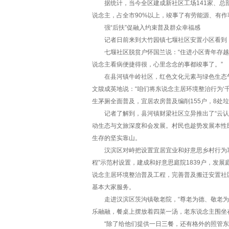
据统计，当今全区建成新社区工场141家、总部企
说念主，占全市90%以上，竣事了有劳能源、有作
强“后扶”促融入约束普及群众幸福感
记者日前来到大竹园镇七堰社区安置小区看到，
七堰社区脱贫户怀国兰说：“住进小区青年存越
说念主看病便捷得很，心里念念的事都竣事了。”
在县河镇牛岭社区，红色文化元素与绿色生态气味扑
文牍成英地说：“咱们将东说念主居环境整治行为‘千
生茅厕全面普及，宜居农房普及编削155户，8处
记者了解到，县河镇财梁社区立异推出了“云认养
动生态与文旅深度和会发展。村民也趁势发展本性
生存的坚实靠山。
汉滨区对峙把设置宜居宜业和好意思乡村行为巩固
程”示范村设置，建成和好意思庭院1839户，发展
说念主居环境整治普及工程，完善普及搬迁安置社
基本大家服务。
走进汉滨区茨沟镇敬老院，“尊老为德、敬老为善
乐融融，餐桌上摆放着四菜一汤，老东说念主围坐
“除了给他们提供一日三餐，还有格外的照管东说